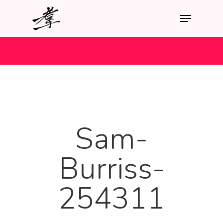
Sam-
Burriss-
254311