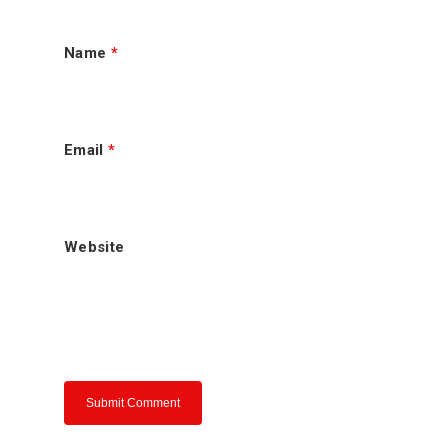
老手秘方历程
Name
*
肉骨茶走一走
肉骨茶的来源
老手秘方肉骨
肉骨茶介绍
Email
*
老手分享
联络我们
Website