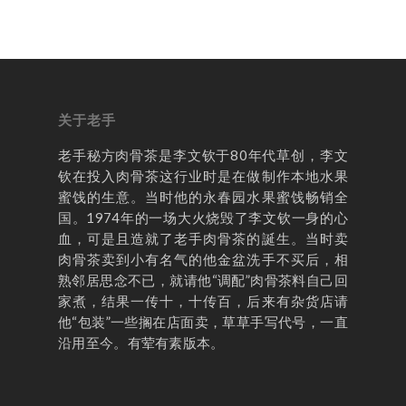
关于老手
老手秘方肉骨茶是李文钦于80年代草创，李文
钦在投入肉骨茶这行业时是在做制作本地水果
蜜饯的生意。当时他的永春园水果蜜饯畅销全
国。1974年的一场大火烧毁了李文钦一身的心
血，可是且造就了老手肉骨茶的誕生。当时卖
肉骨茶卖到小有名气的他金盆洗手不买后，相
熟邻居思念不已，就请他“调配”肉骨茶料自己回
家煮，结果一传十，十传百，后来有杂货店请
他“包装”一些搁在店面卖，草草手写代号，一直
沿用至今。有荤有素版本。