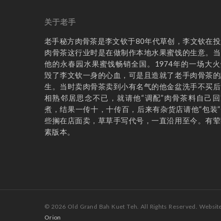
关于老手
老手秘方肉骨茶是李文钦于80年代草创，李文钦在投
肉骨茶这行业时是在做制作本地水果蜜饯的生意。当
他的永春园水果蜜饯畅销全国。1974年的一场大火
毁了李文钦一身的心血，可是且造就了老手肉骨茶的
生。当时卖肉骨茶卖到小有名气的他金盆洗手不买后
相熟邻居思念不已，就请他“调配”肉骨茶料自己回
煮，结果一传十，十传百，后来有杂货店请他“包装”
些搁在店面卖，草草手写代号，一直沿用至今。有荤
素版本。
© 2026 Old Grand Bah Kuet Teh. All Rights Reserved. Websit
Orion