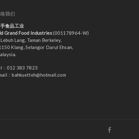
联络我们
老手食品工业
ld Grand Food Industries
(001178964-W)
 Lebuh Lang, Taman Berkeley,
1150 Klang, Selangor Darul Ehsan,
alaysia.
el：012 383 7823
mail：
bahkuetteh@hotmail.com