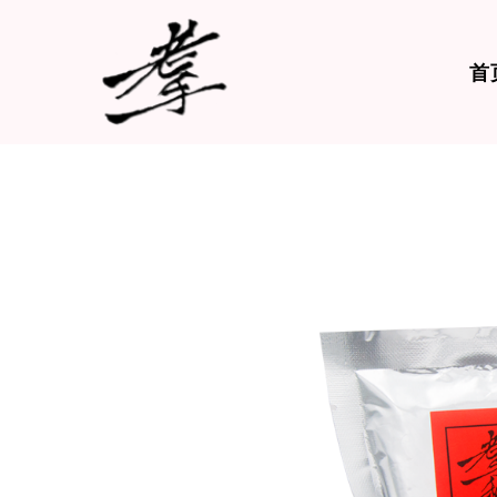
首
Hit enter to search or ESC to close