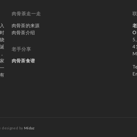
统
包
肉骨茶走一走
装
入
肉骨茶的来源
时
肉骨茶介绍
O
烧
5,
誕
4
老手分享
，
M
家
肉骨茶食谱
T
一
E
有
e designed by
Midaz