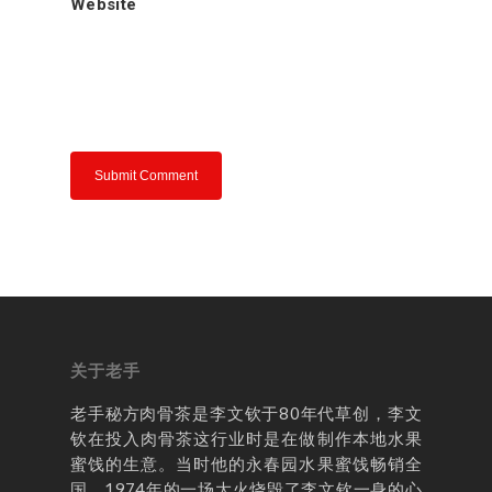
Website
肉骨茶介绍
老手分享
联络我们
关于老手
老手秘方肉骨茶是李文钦于80年代草创，李文
钦在投入肉骨茶这行业时是在做制作本地水果
蜜饯的生意。当时他的永春园水果蜜饯畅销全
国。1974年的一场大火烧毁了李文钦一身的心