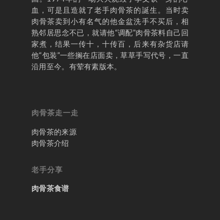
血，可是且造就了老手肉骨茶的誕生。当时卖
肉骨茶卖到小有名气的他金盆洗手不买后，相
熟邻居思念不已，就请他“调配”肉骨茶料自己回
家煮，结果一传十，十传百，后来有杂货店请
他“包装”一些搁在店面卖，草草手写代号，一直
沿用至今。有荤有素版本。
肉骨茶走一走
肉骨茶的来源
肉骨茶介绍
老手分享
肉骨茶食谱