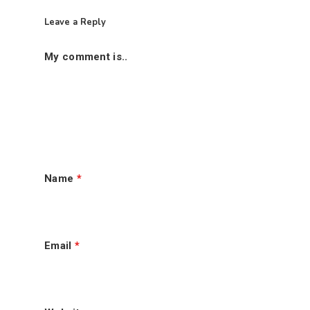
Leave a Reply
My comment is..
Name
*
首页
老手秘方历程
Email
*
肉骨茶走一走
肉骨茶的来源
老手秘方肉骨