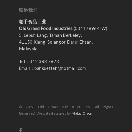
联络我们
老手食品工业
Old Grand Food Industries
(001178964-W)
5, Lebuh Lang, Taman Berkeley,
41150 Klang, Selangor Darul Ehsan,
Malaysia.
Tel：012 383 7823
Email：
bahkuetteh@hotmail.com
© 2026 Old Grand Bah Kuet Teh. All Rights
Reserved. Website designed by
Midaz Orion