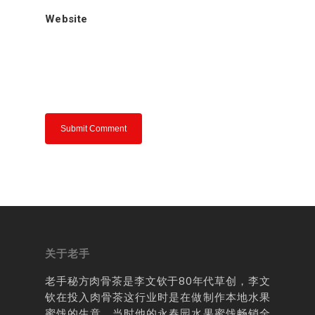
肉骨茶的来源
老手秘方肉骨
Website
肉骨茶介绍
老手分享
联络我们
关于老手
老手秘方肉骨茶是李文钦于80年代草创，李文
钦在投入肉骨茶这行业时是在做制作本地水果
蜜饯的生意。当时他的永春园水果蜜饯畅销全