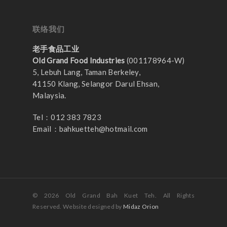
联络我们
老手食品工业
Old Grand Food Industries
(001178964-W)
5, Lebuh Lang, Taman Berkeley,
41150 Klang, Selangor Darul Ehsan,
Malaysia.
Tel：012 383 7823
Email：
bahkuetteh@hotmail.com
© 2026 Old Grand Bah Kuet Teh. All Rights
Reserved. Website designed by
Midaz Orion