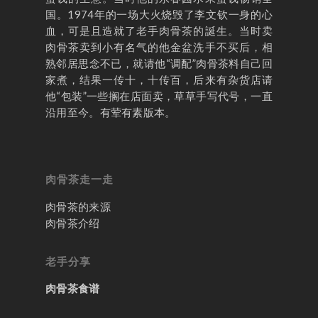
国。1974年的一场大火烧毁了李文钦一身的心
血，可是且造就了老手肉骨茶的誕生。当时卖
肉骨茶卖到小有名气的他金盆洗手不买后，相
熟邻居思念不已，就请他“调配”肉骨茶料自己回
家煮，结果一传十，十传百，后来有杂货店请
他“包装”一些搁在店面卖，草草手写代号，一直
沿用至今。有荤有素版本。
肉骨茶走一走
肉骨茶的来源
肉骨茶介绍
老手分享
肉骨茶食谱