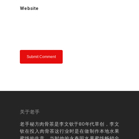
肉骨茶的来源
老手秘方肉骨
Website
肉骨茶介绍
老手分享
联络我们
关于老手
老手秘方肉骨茶是李文钦于80年代草创，李文
钦在投入肉骨茶这行业时是在做制作本地水果
蜜饯的生意。当时他的永春园水果蜜饯畅销全