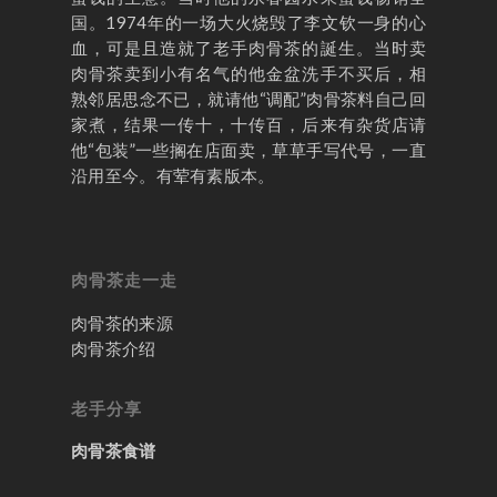
国。1974年的一场大火烧毁了李文钦一身的心
血，可是且造就了老手肉骨茶的誕生。当时卖
肉骨茶卖到小有名气的他金盆洗手不买后，相
熟邻居思念不已，就请他“调配”肉骨茶料自己回
家煮，结果一传十，十传百，后来有杂货店请
他“包装”一些搁在店面卖，草草手写代号，一直
沿用至今。有荤有素版本。
肉骨茶走一走
肉骨茶的来源
肉骨茶介绍
老手分享
肉骨茶食谱