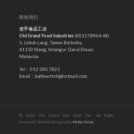
联络我们
老手食品工业
Old Grand Food Industries
(001178964-W)
5, Lebuh Lang, Taman Berkeley,
41150 Klang, Selangor Darul Ehsan,
Malaysia.
Tel：012 383 7823
Email：
bahkuetteh@hotmail.com
© 2026 Old Grand Bah Kuet Teh. All Rights
Reserved. Website designed by
Midaz Orion