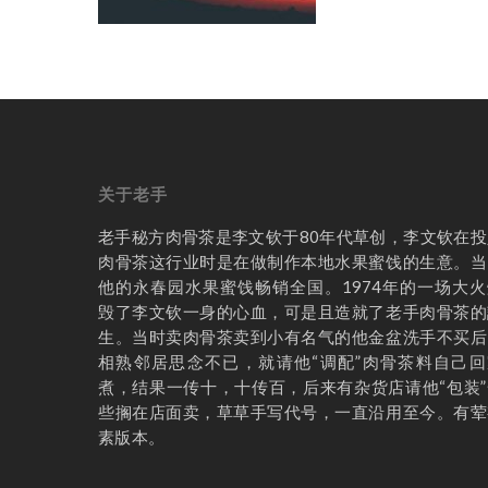
关于老手
老手秘方肉骨茶是李文钦于80年代草创，李文钦在投
肉骨茶这行业时是在做制作本地水果蜜饯的生意。当
他的永春园水果蜜饯畅销全国。1974年的一场大火
毁了李文钦一身的心血，可是且造就了老手肉骨茶的
生。当时卖肉骨茶卖到小有名气的他金盆洗手不买后
相熟邻居思念不已，就请他“调配”肉骨茶料自己回
煮，结果一传十，十传百，后来有杂货店请他“包装”
些搁在店面卖，草草手写代号，一直沿用至今。有荤
素版本。