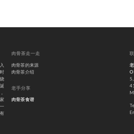
肉骨茶走一走
入
肉骨茶的来源
时
肉骨茶介绍
O
烧
5,
誕
4
老手分享
，
M
家
肉骨茶食谱
T
一
E
有