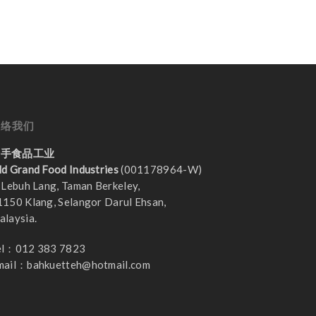
联络我们
老手食品工业
ld Grand Food Industries
(001178964-W)
 Lebuh Lang, Taman Berkeley,
1150 Klang, Selangor Darul Ehsan,
alaysia.
el：012 383 7823
mail：
bahkuetteh@hotmail.com