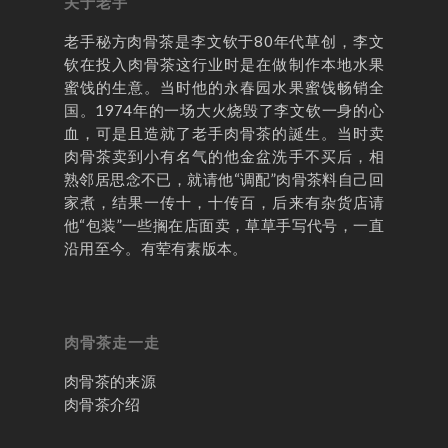
关于老手
老手秘方肉骨茶是李文钦于80年代草创，李文
钦在投入肉骨茶这行业时是在做制作本地水果
蜜饯的生意。当时他的永春园水果蜜饯畅销全
国。1974年的一场大火烧毁了李文钦一身的心
首页
血，可是且造就了老手肉骨茶的誕生。当时卖
肉骨茶卖到小有名气的他金盆洗手不买后，相
老手秘方历程
熟邻居思念不已，就请他“调配”肉骨茶料自己回
家煮，结果一传十，十传百，后来有杂货店请
肉骨茶走一走
他“包装”一些搁在店面卖，草草手写代号，一直
沿用至今。有荤有素版本。
肉骨茶的来源
老手秘方肉骨
肉骨茶介绍
老手分享
肉骨茶走一走
联络我们
肉骨茶的来源
肉骨茶介绍