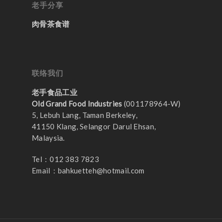
老手分享
肉骨茶食谱
联络我们
老手食品工业
Old Grand Food Industries
(001178964-W)
5, Lebuh Lang, Taman Berkeley,
41150 Klang, Selangor Darul Ehsan,
Malaysia.
Tel：012 383 7823
Email：
bahkuetteh@hotmail.com