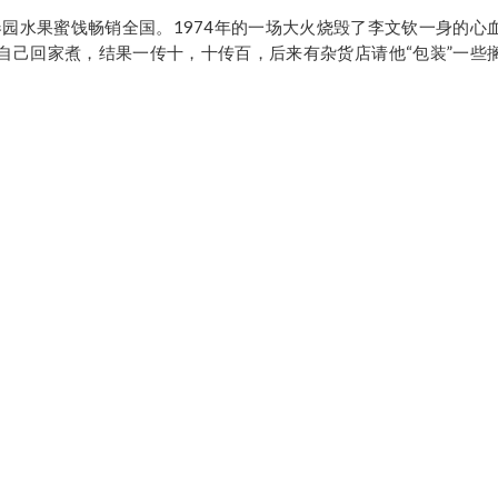
园水果蜜饯畅销全国。1974年的一场大火烧毁了李文钦一身的心
自己回家煮，结果一传十，十传百，后来有杂货店请他“包装”一些