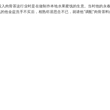
投入肉骨茶这行业时是在做制作本地水果蜜饯的生意。当时他的永春
的他金盆洗手不买后，相熟邻居思念不已，就请他“调配”肉骨茶料