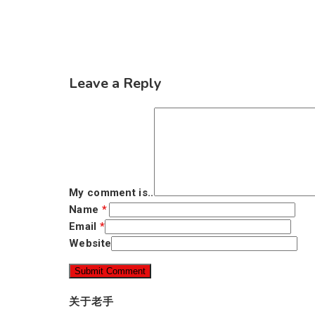
Leave a Reply
My comment is..
Name
*
Email
*
Website
关于老手