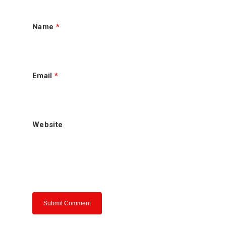
老手秘方历程
Name
*
肉骨茶走一走
肉骨茶的来源
老手秘方肉骨
肉骨茶介绍
Email
*
老手分享
联络我们
Website