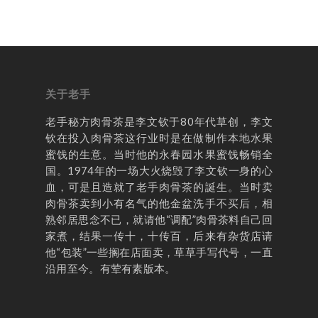
关于老手
老手秘方肉骨茶是李文钦于80年代草创，李文
钦在投入肉骨茶这行业时是在做制作本地水果
蜜饯的生意。当时他的永春园水果蜜饯畅销全
国。1974年的一场大火烧毁了李文钦一身的心
血，可是且造就了老手肉骨茶的誕生。当时卖
肉骨茶卖到小有名气的他金盆洗手不买后，相
熟邻居思念不已，就请他“调配”肉骨茶料自己回
家煮，结果一传十，十传百，后来有杂货店请
他“包装”一些搁在店面卖，草草手写代号，一直
沿用至今。有荤有素版本。