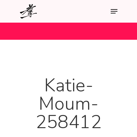
Katie-
Moum-
258412