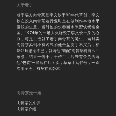
关于老手
老手秘方肉骨茶是李文钦于80年代草创，李文
钦在投入肉骨茶这行业时是在做制作本地水果
蜜饯的生意。当时他的永春园水果蜜饯畅销全
国。1974年的一场大火烧毁了李文钦一身的心
首页
血，可是且造就了老手肉骨茶的誕生。当时卖
肉骨茶卖到小有名气的他金盆洗手不买后，相
老手秘方历程
熟邻居思念不已，就请他“调配”肉骨茶料自己回
家煮，结果一传十，十传百，后来有杂货店请
肉骨茶走一走
他“包装”一些搁在店面卖，草草手写代号，一直
沿用至今。有荤有素版本。
肉骨茶的来源
老手秘方肉骨
肉骨茶介绍
老手分享
肉骨茶走一走
联络我们
肉骨茶的来源
肉骨茶介绍