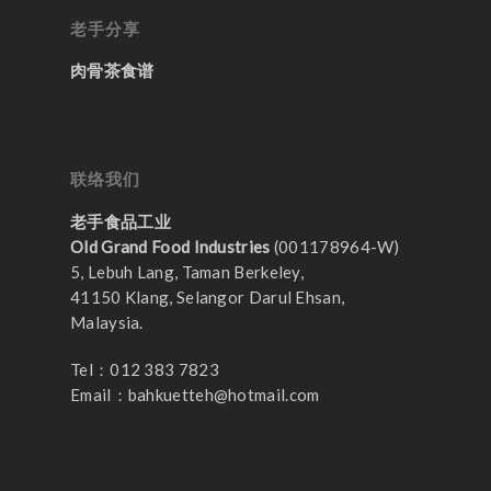
老手分享
肉骨茶食谱
联络我们
老手食品工业
Old Grand Food Industries
(001178964-W)
5, Lebuh Lang, Taman Berkeley,
41150 Klang, Selangor Darul Ehsan,
Malaysia.
Tel：012 383 7823
Email：
bahkuetteh@hotmail.com